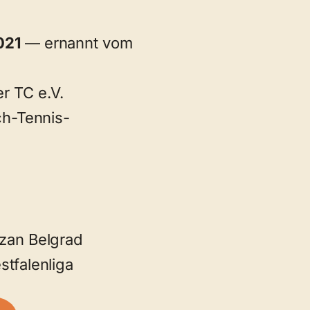
021
— ernannt vom
r TC e.V.
ch-Tennis-
izan Belgrad
stfalenliga