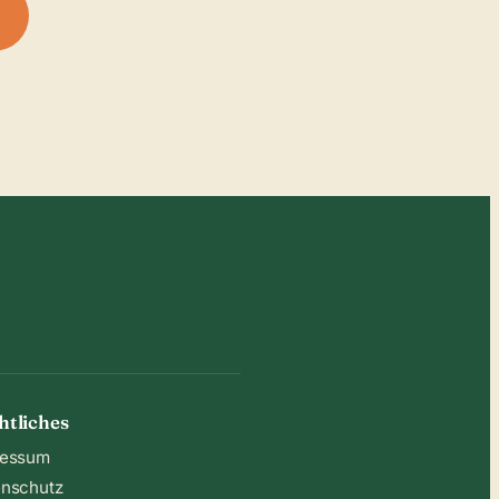
n
htliches
ressum
nschutz